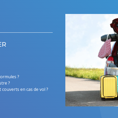
ER
formules ?
stre ?
 couverts en cas de vol ?