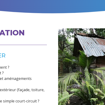
ATION
ER
ment ?
t ?
ns et aménagements
’extérieur (façade, toiture,
e simple court-circuit ?