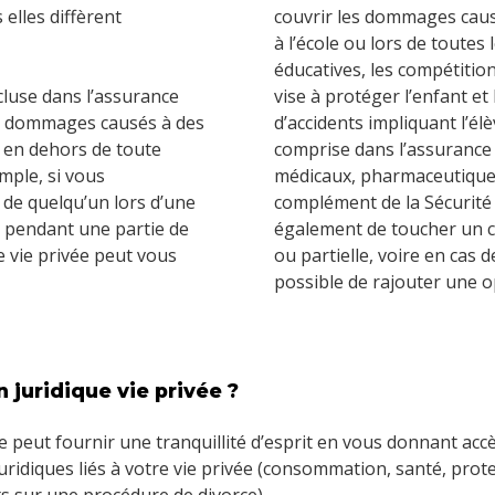
 elles diffèrent
couvrir les dommages caus
à l’école ou lors de toutes 
éducatives, les compétition
ncluse dans l’assurance
vise à protéger l’enfant et
les dommages causés à des
d’accidents impliquant l’él
, en dehors de toute
comprise dans l’assurance 
emple, si vous
médicaux, pharmaceutiques,
de quelqu’un lors d’une
complément de la Sécurité 
n pendant une partie de
également de toucher un ca
e vie privée peut vous
ou partielle, voire en cas d
possible de rajouter une o
 juridique vie privée ?
e peut fournir une tranquillité d’esprit en vous donnant acc
idiques liés à votre vie privée (consommation, santé, protecti
 sur une procédure de divorce).